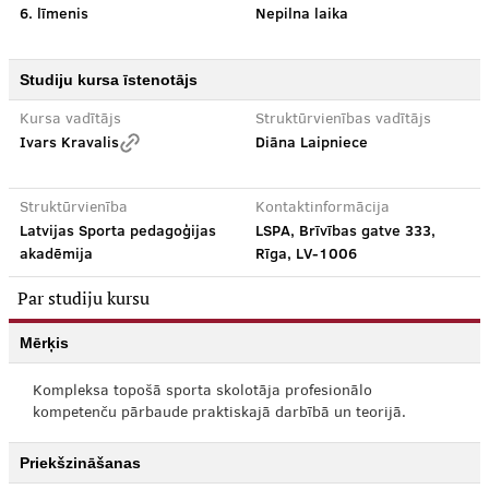
6. līmenis
Nepilna laika
Studiju kursa īstenotājs
Kursa vadītājs
Struktūrvienības vadītājs
Ivars Kravalis
Diāna Laipniece
Struktūrvienība
Kontaktinformācija
Latvijas Sporta pedagoģijas
LSPA, Brīvības gatve 333,
akadēmija
Rīga, LV-1006
Par studiju kursu
Mērķis
Kompleksa topošā sporta skolotāja profesionālo
kompetenču pārbaude praktiskajā darbībā un teorijā.
Priekšzināšanas