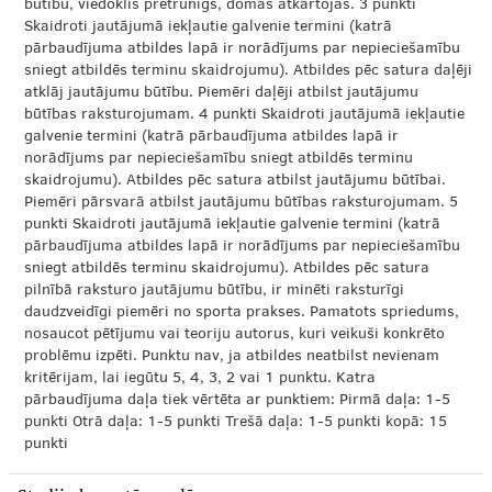
būtību, viedoklis pretrunīgs, domas atkārtojas. 3 punkti
Skaidroti jautājumā iekļautie galvenie termini (katrā
pārbaudījuma atbildes lapā ir norādījums par nepieciešamību
sniegt atbildēs terminu skaidrojumu). Atbildes pēc satura daļēji
atklāj jautājumu būtību. Piemēri daļēji atbilst jautājumu
būtības raksturojumam. 4 punkti Skaidroti jautājumā iekļautie
galvenie termini (katrā pārbaudījuma atbildes lapā ir
norādījums par nepieciešamību sniegt atbildēs terminu
skaidrojumu). Atbildes pēc satura atbilst jautājumu būtībai.
Piemēri pārsvarā atbilst jautājumu būtības raksturojumam. 5
punkti Skaidroti jautājumā iekļautie galvenie termini (katrā
pārbaudījuma atbildes lapā ir norādījums par nepieciešamību
sniegt atbildēs terminu skaidrojumu). Atbildes pēc satura
pilnībā raksturo jautājumu būtību, ir minēti raksturīgi
daudzveidīgi piemēri no sporta prakses. Pamatots spriedums,
nosaucot pētījumu vai teoriju autorus, kuri veikuši konkrēto
problēmu izpēti. Punktu nav, ja atbildes neatbilst nevienam
kritērijam, lai iegūtu 5, 4, 3, 2 vai 1 punktu. Katra
pārbaudījuma daļa tiek vērtēta ar punktiem: Pirmā daļa: 1-5
punkti Otrā daļa: 1-5 punkti Trešā daļa: 1-5 punkti kopā: 15
punkti