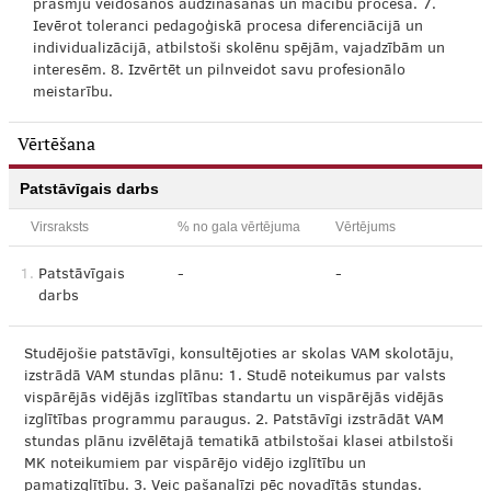
prasmju veidošanos audzināšanas un mācību procesā. 7.
Ievērot toleranci pedagoģiskā procesa diferenciācijā un
individualizācijā, atbilstoši skolēnu spējām, vajadzībām un
interesēm. 8. Izvērtēt un pilnveidot savu profesionālo
meistarību.
Vērtēšana
Patstāvīgais darbs
Virsraksts
% no gala vērtējuma
Vērtējums
1.
Patstāvīgais
-
-
darbs
Studējošie patstāvīgi, konsultējoties ar skolas VAM skolotāju,
izstrādā VAM stundas plānu: 1. Studē noteikumus par valsts
vispārējās vidējās izglītības standartu un vispārējās vidējās
izglītības programmu paraugus. 2. Patstāvīgi izstrādāt VAM
stundas plānu izvēlētajā tematikā atbilstošai klasei atbilstoši
MK noteikumiem par vispārējo vidējo izglītību un
pamatizglītību. 3. Veic pašanalīzi pēc novadītās stundas.