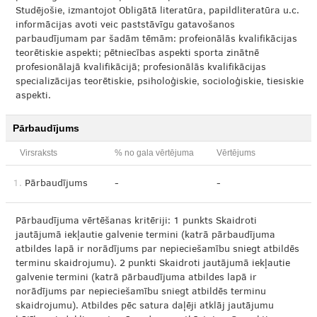
Studējošie, izmantojot Obligātā literatūra, papildliteratūra u.c.
informācijas avoti veic paststāvīgu gatavošanos
parbaudījumam par šadām tēmām: profeionālās kvalifikācijas
teorētiskie aspekti; pētniecības aspekti sporta zinātnē
profesionālajā kvalifikācijā; profesionālās kvalifikācijas
specializācijas teorētiskie, psiholoģiskie, socioloģiskie, tiesiskie
aspekti.
Pārbaudījums
Virsraksts
% no gala vērtējuma
Vērtējums
1.
Pārbaudījums
-
-
Pārbaudījuma vērtēšanas kritēriji: 1 punkts Skaidroti
jautājumā iekļautie galvenie termini (katrā pārbaudījuma
atbildes lapā ir norādījums par nepieciešamību sniegt atbildēs
terminu skaidrojumu). 2 punkti Skaidroti jautājumā iekļautie
galvenie termini (katrā pārbaudījuma atbildes lapā ir
norādījums par nepieciešamību sniegt atbildēs terminu
skaidrojumu). Atbildes pēc satura daļēji atklāj jautājumu