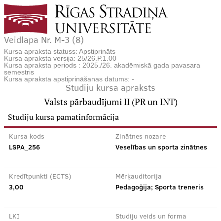
Veidlapa Nr. M-3 (8)
Kursa apraksta statuss: Apstiprināts
Kursa apraksta versija: 25/26.P.1.00
Kursa apraksta periods : 2025./26. akadēmiskā gada pavasara
semestris
Kursa apraksta apstiprināšanas datums: -
Studiju kursa apraksts
Valsts pārbaudījumi II (PR un INT)
Studiju kursa pamatinformācija
Kursa kods
Zinātnes nozare
LSPA_256
Veselības un sporta zinātnes
Kredītpunkti (ECTS)
Mērķauditorija
3,00
Pedagoģija; Sporta treneris
LKI
Studiju veids un forma