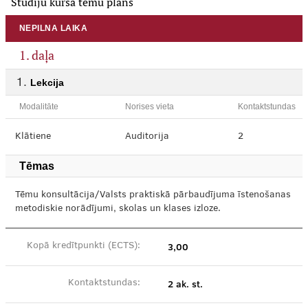
Studiju kursa tēmu plāns
NEPILNA LAIKA
1. daļa
Lekcija
Modalitāte
Norises vieta
Kontaktstundas
Klātiene
Auditorija
2
Tēmas
Tēmu konsultācija/Valsts praktiskā pārbaudījuma īstenošanas
metodiskie norādījumi, skolas un klases izloze.
3,00
Kopā kredītpunkti (ECTS):
2 ak. st.
Kontaktstundas: