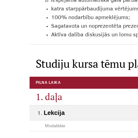
Ir iespējama automātiskā gala pārbau
katra starppārbaudījuma vērtējums
100% nodarbību apmeklējums;
Sagatavota un noprezentēta preze
Aktīva dalība diskusijās un lomu s
Studiju kursa tēmu p
PILNA LAIKA
1. daļa
Lekcija
Modalitāte