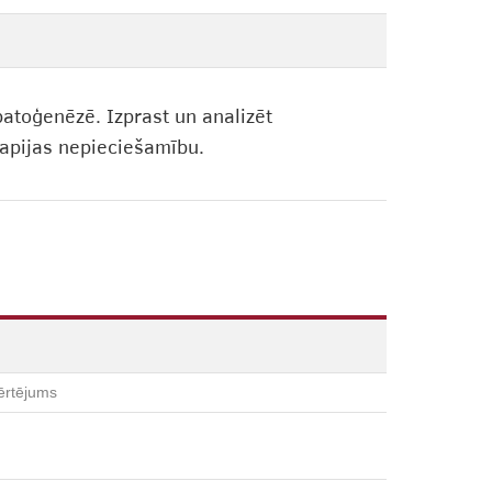
patoģenēzē. Izprast un analizēt
rapijas nepieciešamību.
ērtējums