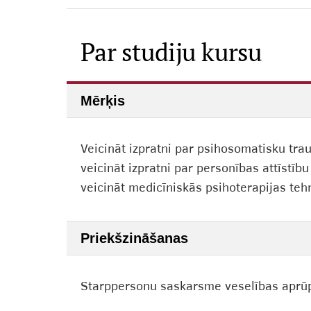
Par studiju kursu
Mērķis
Veicināt izpratni par psihosomatisku tra
veicināt izpratni par personības attīstī
veicināt medicīniskās psihoterapijas teh
Priekšzināšanas
Starppersonu saskarsme veselības aprūpē,