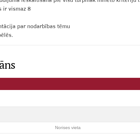
dījuma ieskaitīšana pie visu turpmāk minēto kritēriju i
 ir vismaz 8
ntācija par nodarbības tēmu
pēlēs.
lāns
Norises vieta