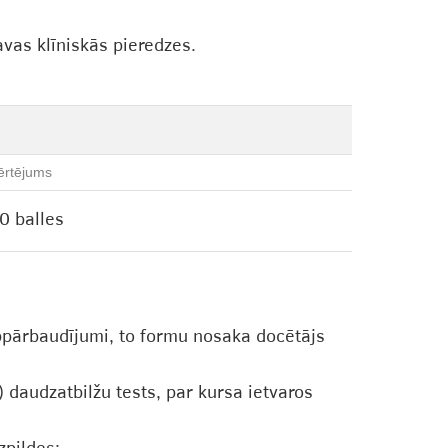
vas klīniskās pieredzes.
ērtējums
0 balles
ppārbaudījumi, to formu nosaka docētājs
 daudzatbilžu tests, par kursa ietvaros