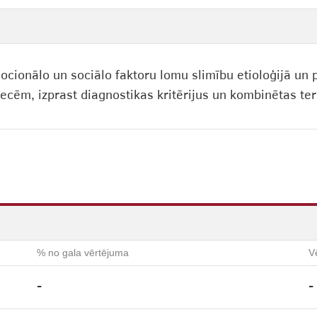
ocionālo un sociālo faktoru lomu slimību etioloģijā un 
ecēm, izprast diagnostikas kritērijus un kombinētas te
% no gala vērtējuma
V
-
-