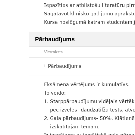
Iepazīties ar atbilstošu literatūru p
Sagatavot klīnisko gadījumu aprakstu
Kursa noslēgumā katram studentam jā
Pārbaudījums
Virsraksts
Pārbaudījums
1.
Eksāmena vērtējums ir kumulatīvs.
To veido:
Starppārbaudījumu vidējais vērtēk
pēc izvēles- daudzatilžu tests, atv
Gala pārbaudījums- 50%. Klātienē o
izskatītajām tēmām.