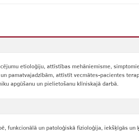
ucējumu etioloģiju, attīstības mehāniemisme, simptomie
bu un pamatvajadzībām, attīstīt vecmātes-pacientes tera
niku apgūšanu un pielietošanu klīniskajā darbā.
 funkcionālā un patoloģiskā fizioloģija, iekšķīgās un ķ