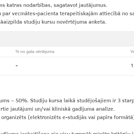
irms katras nodarbības, sagatavot jautājumus.
 par vecmātes-pacienta terapeitiskajām attiecībā no sa
aizpilda studiju kursu novērtējuma anketa.
% no gala vērtējuma
V
-
1
ums – 50%. Studiju kursa laikā studējošajiem ir 3 star
ērtie jautājumi un/vai klīniskā gadījuma analīze.
rganizēts (elektronizēts e-studijās vai papīra formātā)