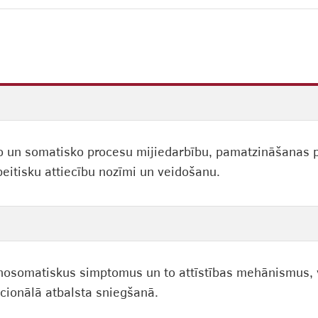
o un somatisko procesu mijiedarbību, pamatzināšanas pa
itisku attiecību nozīmi un veidošanu.
sihosomatiskus simptomus un to attīstības mehānismus, v
ionālā atbalsta sniegšanā.