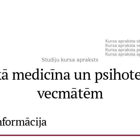
Kursa apraksta st
Kursa apraksta ve
Kursa apraksta p
Kursa apraksta a
Studiju kursa apraksts
ā medicīna un psihote
vecmātēm
nformācija