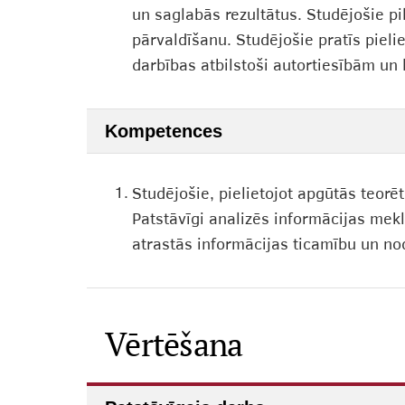
un saglabās rezultātus. Studējošie pi
pārvaldīšanu. Studējošie pratīs pielie
darbības atbilstoši autortiesībām un 
Kompetences
1.
Studējošie, pielietojot apgūtās teorē
Patstāvīgi analizēs informācijas mekl
atrastās informācijas ticamību un nod
Vērtēšana