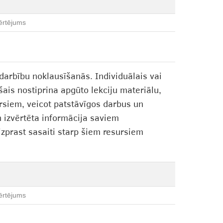
ērtējums
darbību noklausīšanās. Individuālais vai
is nostiprina apgūto lekciju materiālu,
rsiem, veicot patstāvīgos darbus un
n izvērtēta informācija saviem
 izprast sasaiti starp šiem resursiem
ērtējums