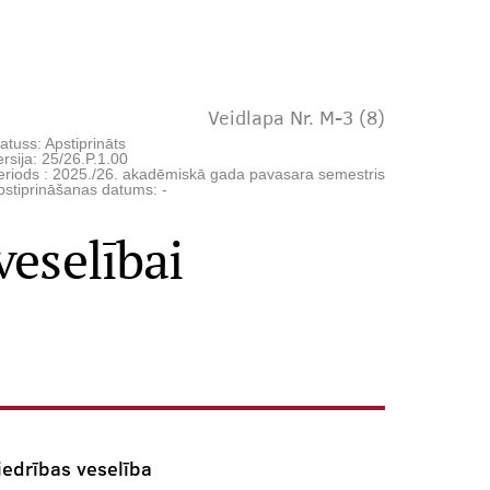
Veidlapa Nr. M-3 (8)
atuss: Apstiprināts
rsija: 25/26.P.1.00
eriods : 2025./26. akadēmiskā gada pavasara semestris
pstiprināšanas datums: -
veselībai
iedrības veselība