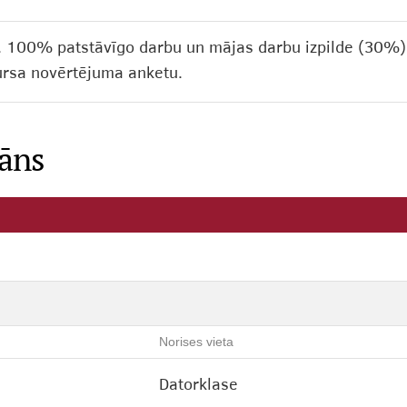
). 100% patstāvīgo darbu un mājas darbu izpilde (30
kursa novērtējuma anketu.
lāns
Norises vieta
Datorklase