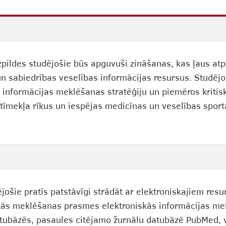
pildes studējošie būs apguvuši zināšanas, kas ļaus atpa
un sabiedrības veselības informācijas resursus. Studē
šu informācijas meklēšanas stratēģiju un piemēros kritisk
ā tīmekļa rīkus un iespējas medicīnas un veselības spo
ējošie pratīs patstāvīgi strādāt ar elektroniskajiem re
ātās meklēšanas prasmes elektroniskās informācijas mek
tubāzēs, pasaules citējamo žurnālu datubāzē PubMed, v