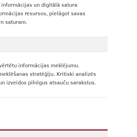
 informācijas un digitālā satura
nformācijas resursos, pielāgot savas
jam saturam.
izvērtētu informācijas meklējumu.
meklēšanas stratēģiju. Kritiski analizēs
un izveidos pilnīgus atsauču sarakstus.