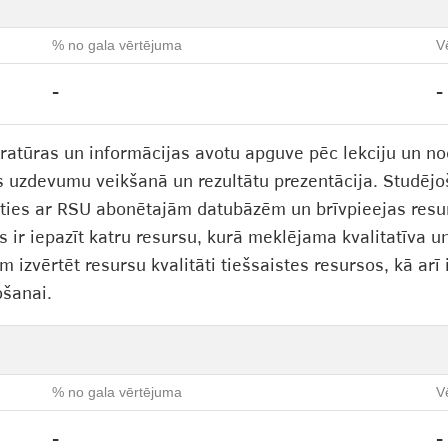
% no gala vērtējuma
V
-
-
eratūras un informācijas avotu apguve pēc lekciju un no
uzdevumu veikšanā un rezultātu prezentācija. Studējoša
joties ar RSU abonētajām datubāzēm un brīvpieejas resu
s ir iepazīt katru resursu, kurā meklējama kvalitatīva u
 izvērtēt resursu kvalitāti tiešsaistes resursos, kā arī
ošanai.
% no gala vērtējuma
V
-
-