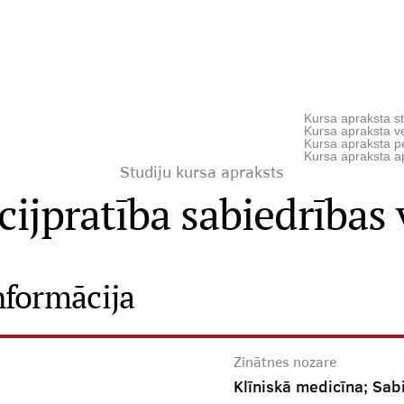
Kursa apraksta st
Kursa apraksta ve
Kursa apraksta p
Kursa apraksta a
Studiju kursa apraksts
ijpratība sabiedrības 
nformācija
Zinātnes nozare
Klīniskā medicīna; Sab