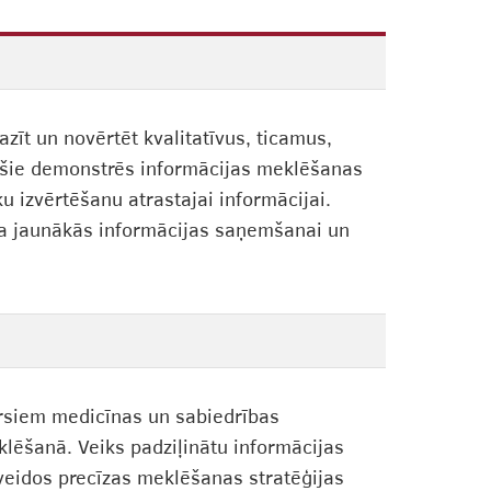
zīt un novērtēt kvalitatīvus, ticamus,
jošie demonstrēs informācijas meklēšanas
u izvērtēšanu atrastajai informācijai.
rta jaunākās informācijas saņemšanai un
sursiem medicīnas un sabiedrības
lēšanā. Veiks padziļinātu informācijas
eidos precīzas meklēšanas stratēģijas