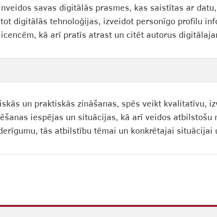
lnveidos savas digitālās prasmes, kas saistītas ar datu,
tot digitālās tehnoloģijas, izveidot personīgo profilu i
licencēm, kā arī pratīs atrast un citēt autorus digitāla
tiskās un praktiskās zināšanas, spēs veikt kvalitatīvu, 
ēšanas iespējas un situācijas, kā arī veidos atbilstošu 
erīgumu, tās atbilstību tēmai un konkrētajai situācijai 