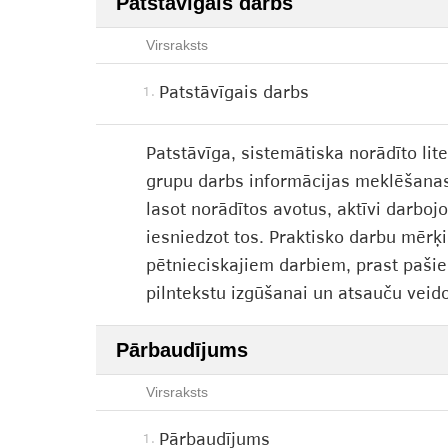
Patstāvīgais darbs
Virsraksts
Patstāvīgais darbs
1.
Patstāvīga, sistemātiska norādīto lit
grupu darbs informācijas meklēšanas 
lasot norādītos avotus, aktīvi darbo
iesniedzot tos. Praktisko darbu mērķi
pētnieciskajiem darbiem, prast pašiem
pilntekstu izgūšanai un atsauču veid
Pārbaudījums
Virsraksts
Pārbaudījums
1.