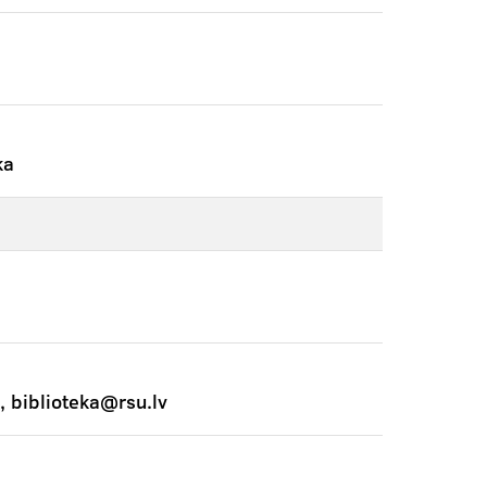
ka
, biblioteka@rsu.lv