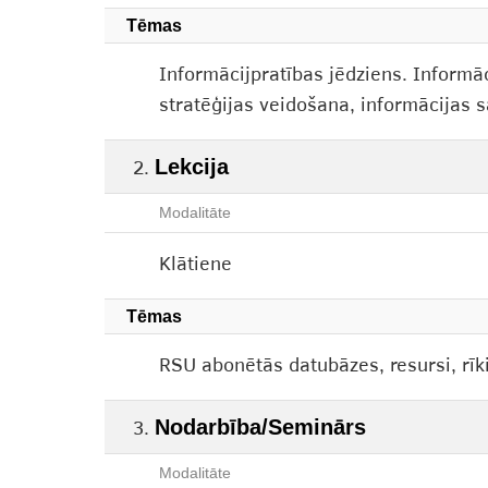
Tēmas
Informācijpratības jēdziens. Inform
stratēģijas veidošana, informācijas s
Lekcija
Modalitāte
Klātiene
Tēmas
RSU abonētās datubāzes, resursi, rīk
Nodarbība/Seminārs
Modalitāte