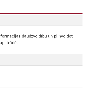
informācijas daudzveidību un pilnveidot
apstrādē.