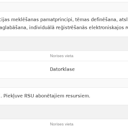
ācijas meklēšanas pamatprincipi, tēmas definēšana, at
aglabāšana, individuālā reģistrēšanās elektroniskajos 
Norises vieta
Datorklase
i. Piekļuve RSU abonētajiem resursiem.
Norises vieta