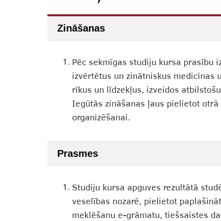
Zināšanas
1.
Pēc sekmīgas studiju kursa prasību iz
izvērtētus un zinātniskus medicīnas 
rīkus un līdzekļus, izveidos atbilsto
Iegūtās zināšanas ļaus pielietot otr
organizēšanai.
Prasmes
1.
Studiju kursa apguves rezultātā stud
veselības nozarē, pielietot paplašin
meklēšanu e-grāmatu, tiešsaistes da