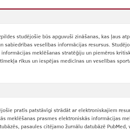
pildes studējošie būs apguvuši zināšanas, kas ļaus atpa
un sabiedrības veselības informācijas resursus. Studē
šu informācijas meklēšanas stratēģiju un piemēros kritisk
ā tīmekļa rīkus un iespējas medicīnas un veselības spo
ējošie pratīs patstāvīgi strādāt ar elektroniskajiem re
ātās meklēšanas prasmes elektroniskās informācijas mek
tubāzēs, pasaules citējamo žurnālu datubāzē PubMed, v