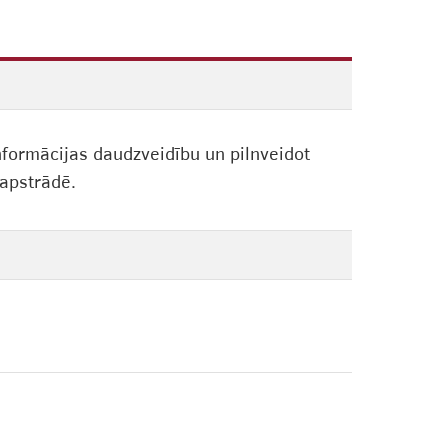
informācijas daudzveidību un pilnveidot
apstrādē.