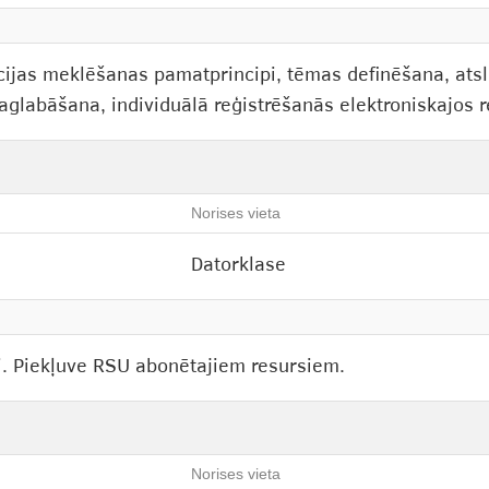
ācijas meklēšanas pamatprincipi, tēmas definēšana, at
aglabāšana, individuālā reģistrēšanās elektroniskajos 
Norises vieta
Datorklase
i. Piekļuve RSU abonētajiem resursiem.
Norises vieta