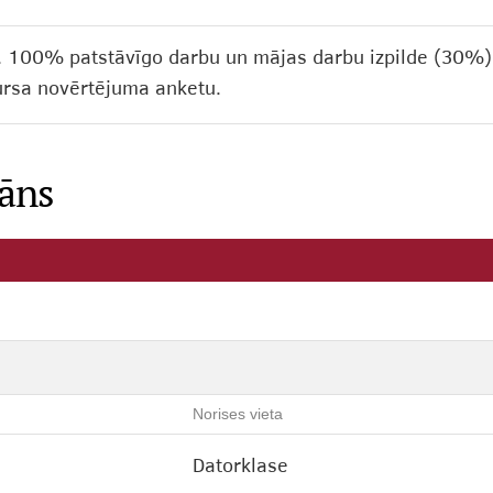
). 100% patstāvīgo darbu un mājas darbu izpilde (30
kursa novērtējuma anketu.
lāns
Norises vieta
Datorklase