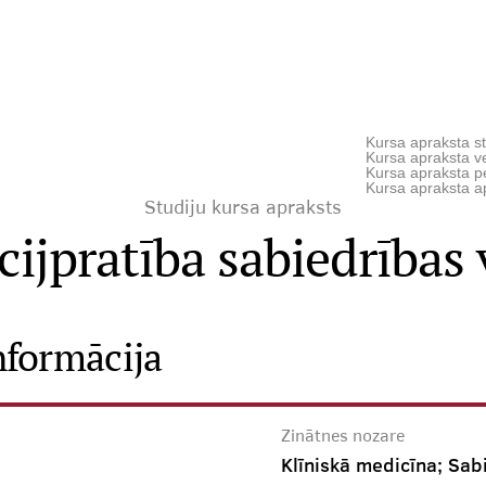
Kursa apraksta st
Kursa apraksta ve
Kursa apraksta p
Kursa apraksta a
Studiju kursa apraksts
ijpratība sabiedrības 
nformācija
Zinātnes nozare
Klīniskā medicīna; Sab