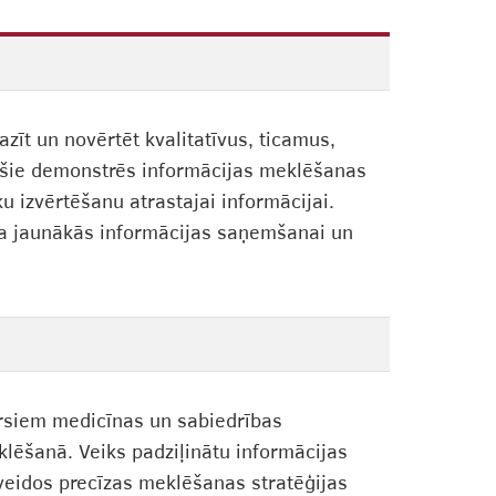
zīt un novērtēt kvalitatīvus, ticamus,
jošie demonstrēs informācijas meklēšanas
u izvērtēšanu atrastajai informācijai.
rta jaunākās informācijas saņemšanai un
sursiem medicīnas un sabiedrības
lēšanā. Veiks padziļinātu informācijas
eidos precīzas meklēšanas stratēģijas