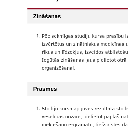
Zināšanas
1.
Pēc sekmīgas studiju kursa prasību iz
izvērtētus un zinātniskus medicīnas 
rīkus un līdzekļus, izveidos atbilsto
Iegūtās zināšanas ļaus pielietot otr
organizēšanai.
Prasmes
1.
Studiju kursa apguves rezultātā stud
veselības nozarē, pielietot paplašin
meklēšanu e-grāmatu, tiešsaistes da