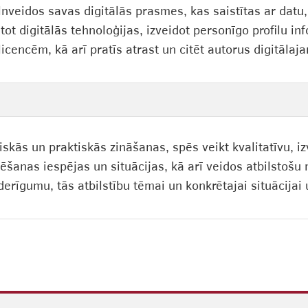
lnveidos savas digitālās prasmes, kas saistītas ar datu,
tot digitālās tehnoloģijas, izveidot personīgo profilu i
licencēm, kā arī pratīs atrast un citēt autorus digitāla
tiskās un praktiskās zināšanas, spēs veikt kvalitatīvu, 
ēšanas iespējas un situācijas, kā arī veidos atbilstošu 
erīgumu, tās atbilstību tēmai un konkrētajai situācijai 