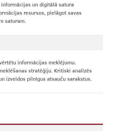
 informācijas un digitālā satura
nformācijas resursos, pielāgot savas
jam saturam.
izvērtētu informācijas meklējumu.
meklēšanas stratēģiju. Kritiski analizēs
un izveidos pilnīgus atsauču sarakstus.