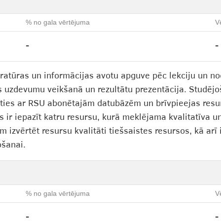
% no gala vērtējuma
V
-
-
eratūras un informācijas avotu apguve pēc lekciju un no
uzdevumu veikšanā un rezultātu prezentācija. Studējoša
joties ar RSU abonētajām datubāzēm un brīvpieejas resu
s ir iepazīt katru resursu, kurā meklējama kvalitatīva u
 izvērtēt resursu kvalitāti tiešsaistes resursos, kā arī
ošanai.
% no gala vērtējuma
V
-
-