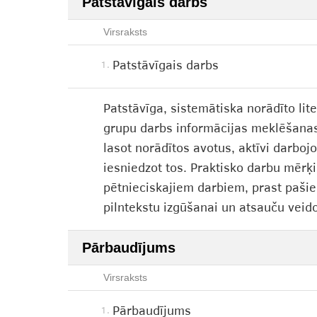
Patstāvīgais darbs
Virsraksts
Patstāvīgais darbs
1.
Patstāvīga, sistemātiska norādīto lit
grupu darbs informācijas meklēšanas 
lasot norādītos avotus, aktīvi darbo
iesniedzot tos. Praktisko darbu mērķi
pētnieciskajiem darbiem, prast pašiem
pilntekstu izgūšanai un atsauču veid
Pārbaudījums
Virsraksts
Pārbaudījums
1.