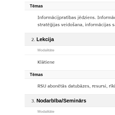
Tēmas
Informācijpratības jēdziens. Inform
stratēģijas veidošana, informācijas s
Lekcija
Modalitāte
Klātiene
Tēmas
RSU abonētās datubāzes, resursi, rīk
Nodarbība/Seminārs
Modalitāte