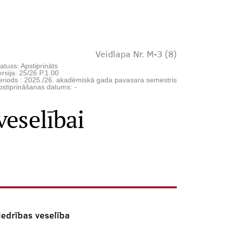
Veidlapa Nr. M-3 (8)
atuss: Apstiprināts
rsija: 25/26.P.1.00
eriods : 2025./26. akadēmiskā gada pavasara semestris
pstiprināšanas datums: -
veselībai
iedrības veselība