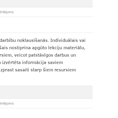
ērtējums
darbību noklausīšanās. Individuālais vai
is nostiprina apgūto lekciju materiālu,
rsiem, veicot patstāvīgos darbus un
n izvērtēta informācija saviem
 izprast sasaiti starp šiem resursiem
ērtējums