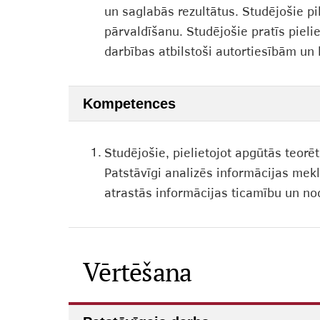
un saglabās rezultātus. Studējošie pi
pārvaldīšanu. Studējošie pratīs pielie
darbības atbilstoši autortiesībām un 
Kompetences
1.
Studējošie, pielietojot apgūtās teorē
Patstāvīgi analizēs informācijas mekl
atrastās informācijas ticamību un nod
Vērtēšana